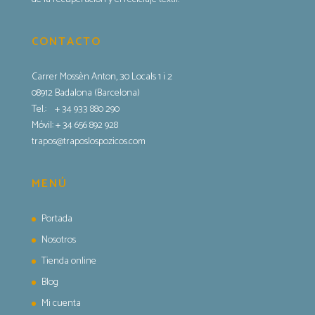
CONTACTO
Carrer Mossèn Anton, 30 Locals 1 i 2
08912 Badalona (Barcelona)
Tel.:
+ 34 933 880 290
Móvil: + 34 656 892 928
trapos@traposlospozicos.com
MENÚ
Portada
Nosotros
Tienda online
Blog
Mi cuenta