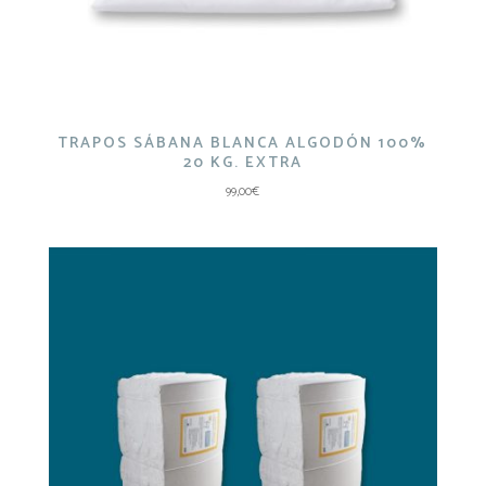
TRAPOS SÁBANA BLANCA ALGODÓN 100%
20 KG. EXTRA
99,00
€