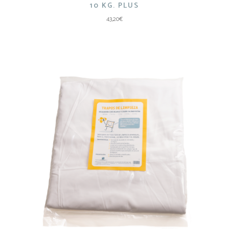
10 KG. PLUS
43,20
€