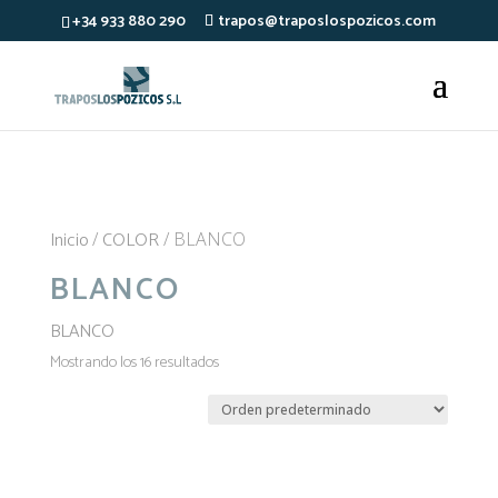
); });
+34 933 880 290
trapos@traposlospozicos.com
Inicio
COLOR
/
/ BLANCO
BLANCO
BLANCO
Mostrando los 16 resultados