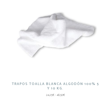
TRAPOS TOALLA BLANCA ALGODÓN 100% 5
Y 10 KG.
Rango
24,25
€
-
48,50
€
de
precios:
desde