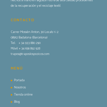
hechos a mano en algodón 100% de alta calidad procedentes
de la recuperación y el reciclaje textil.
CONTACTO
Carrer Mossèn Anton, 30 Locals 1 i 2
08912 Badalona (Barcelona)
Tel.:
+ 34 933 880 290
Móvil: + 34 656 892 928
trapos@traposlospozicos.com
MENÚ
Portada
Nosotros
Tienda online
Blog