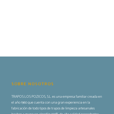
SOBRE NOSOTROS
TRAPOS LOS POZICOS, S.L. es una empresa familiar creada en
el año 1960 que cuenta con una gran experiencia en la
fabricación de todo tipos de trapos de limpieza artesanales