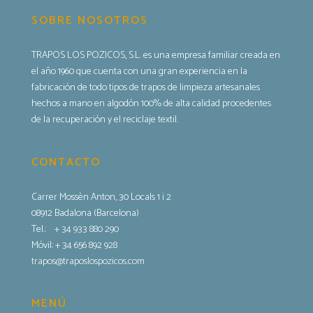
SOBRE NOSOTROS
TRAPOS LOS POZICOS, S.L. es una empresa familiar creada en
el año 1960 que cuenta con una gran experiencia en la
fabricación de todo tipos de trapos de limpieza artesanales
hechos a mano en algodón 100% de alta calidad procedentes
de la recuperación y el reciclaje textil.
CONTACTO
Carrer Mossèn Anton, 30 Locals 1 i 2
08912 Badalona (Barcelona)
Tel.:
+ 34 933 880 290
Móvil: + 34 656 892 928
trapos@traposlospozicos.com
MENÚ